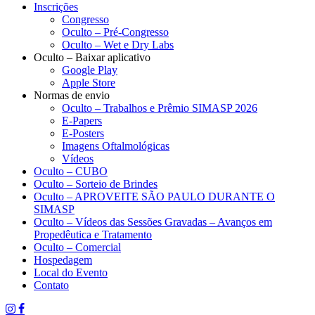
Inscrições
Congresso
Oculto – Pré-Congresso
Oculto – Wet e Dry Labs
Oculto – Baixar aplicativo
Google Play
Apple Store
Normas de envio
Oculto – Trabalhos e Prêmio SIMASP 2026
E-Papers
E-Posters
Imagens Oftalmológicas
Vídeos
Oculto – CUBO
Oculto – Sorteio de Brindes
Oculto – APROVEITE SÃO PAULO DURANTE O
SIMASP
Oculto – Vídeos das Sessões Gravadas – Avanços em
Propedêutica e Tratamento
Oculto – Comercial
Hospedagem
Local do Evento
Contato