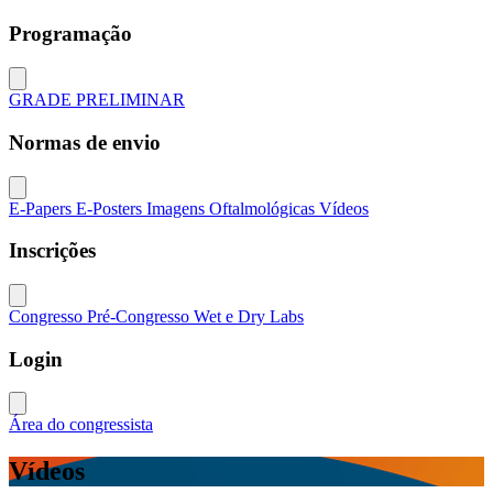
Programação
Close modal
GRADE PRELIMINAR
Normas de envio
Close modal
E-Papers
E-Posters
Imagens Oftalmológicas
Vídeos
Inscrições
Close modal
Congresso
Pré-Congresso
Wet e Dry Labs
Login
Close modal
Área do congressista
Vídeos