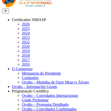
Close menu
Certificados SIMASP
2026
2025
2024
2023
2022
2020
2019
2018
2017
2016
O Congresso
Mensagem do Presidente
Comissões
Oculto – Medalha de Ouro Moacyr Álvaro
Oculto – Informações Gerais
Programação Científica
Oculto – Convidados Internacionais
Grade Preliminar
Oculto – Programa Detalhado
Oculto – Convidados Confirmados