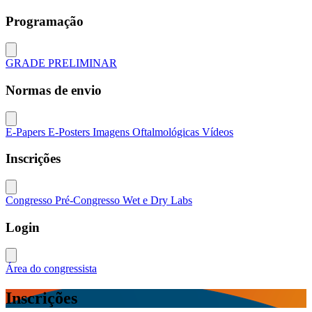
Programação
Close modal
GRADE PRELIMINAR
Normas de envio
Close modal
E-Papers
E-Posters
Imagens Oftalmológicas
Vídeos
Inscrições
Close modal
Congresso
Pré-Congresso
Wet e Dry Labs
Login
Close modal
Área do congressista
Inscrições