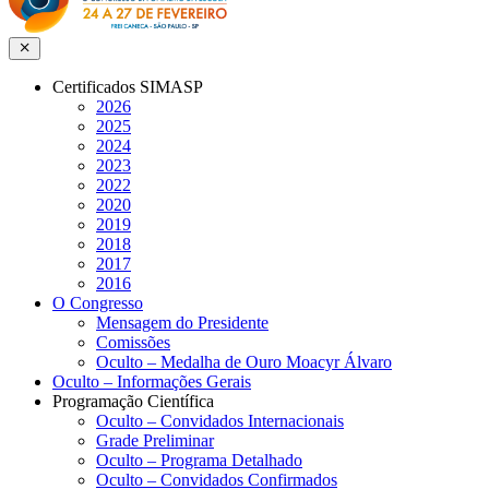
Close menu
Certificados SIMASP
2026
2025
2024
2023
2022
2020
2019
2018
2017
2016
O Congresso
Mensagem do Presidente
Comissões
Oculto – Medalha de Ouro Moacyr Álvaro
Oculto – Informações Gerais
Programação Científica
Oculto – Convidados Internacionais
Grade Preliminar
Oculto – Programa Detalhado
Oculto – Convidados Confirmados