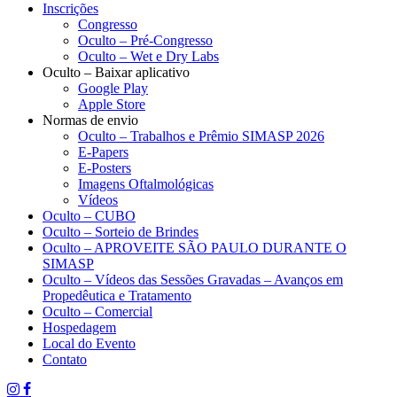
Inscrições
Congresso
Oculto – Pré-Congresso
Oculto – Wet e Dry Labs
Oculto – Baixar aplicativo
Google Play
Apple Store
Normas de envio
Oculto – Trabalhos e Prêmio SIMASP 2026
E-Papers
E-Posters
Imagens Oftalmológicas
Vídeos
Oculto – CUBO
Oculto – Sorteio de Brindes
Oculto – APROVEITE SÃO PAULO DURANTE O
SIMASP
Oculto – Vídeos das Sessões Gravadas – Avanços em
Propedêutica e Tratamento
Oculto – Comercial
Hospedagem
Local do Evento
Contato