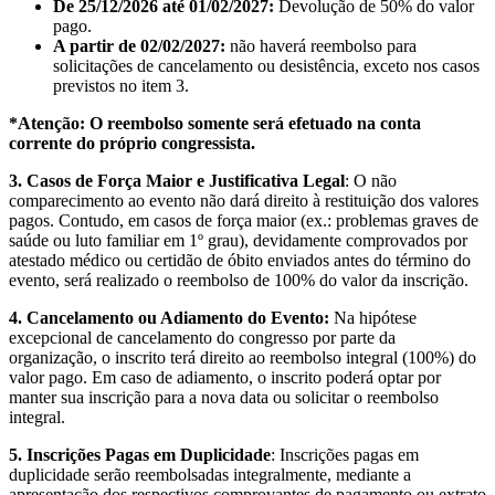
De 25/12/2026 até 01/02/2027:
Devolução de 50% do valor
pago.
A partir de 02/02/2027:
não haverá reembolso para
solicitações de cancelamento ou desistência, exceto nos casos
previstos no item 3.
*Atenção: O reembolso somente será efetuado na conta
corrente do próprio congressista.
3. Casos de Força Maior e Justificativa Legal
: O não
comparecimento ao evento não dará direito à restituição dos valores
pagos. Contudo, em casos de força maior (ex.: problemas graves de
saúde ou luto familiar em 1º grau), devidamente comprovados por
atestado médico ou certidão de óbito enviados antes do término do
evento, será realizado o reembolso de 100% do valor da inscrição.
4. Cancelamento ou Adiamento do Evento:
Na hipótese
excepcional de cancelamento do congresso por parte da
organização, o inscrito terá direito ao reembolso integral (100%) do
valor pago. Em caso de adiamento, o inscrito poderá optar por
manter sua inscrição para a nova data ou solicitar o reembolso
integral.
5. Inscrições Pagas em Duplicidade
: Inscrições pagas em
duplicidade serão reembolsadas integralmente, mediante a
apresentação dos respectivos comprovantes de pagamento ou extrato